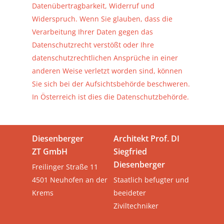
Datenübertragbarkeit, Widerruf und
Widerspruch. Wenn Sie glauben, dass die
Verarbeitung Ihrer Daten gegen das
Datenschutzrecht verstößt oder Ihre
datenschutzrechtlichen Ansprüche in einer
anderen Weise verletzt worden sind, können
Sie sich bei der Aufsichtsbehörde beschweren.
In Österreich ist dies die Datenschutzbehörde.
Diesenberger
Architekt Prof. DI
ZT GmbH
Siegfried
Diesenberger
Freilinger Straße 11
4501 Neuhofen an der
Staatlich befugter und
Krems
beeideter
Ziviltechniker